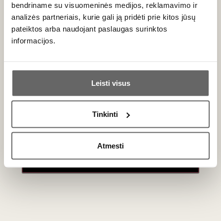
bendriname su visuomeninės medijos, reklamavimo ir
analizės partneriais, kurie gali ją pridėti prie kitos jūsų
pateiktos arba naudojant paslaugas surinktos
informacijos.
Ar jums yra 20 metų?
Leisti visus
Taip
Ne
Tinkinti
Primename:
Atmesti
Jau galite prisijungti prie savo asmeninės
paskyros