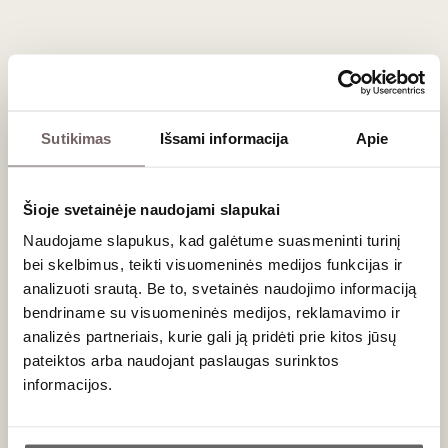
‚Retsina‘ itin ilgai išlieka sakų poskonis, o Madeiros vynas
atrodo per saldus. ‚Pinot Noir‘ tinka neblogai, bet lyg
norėtųsi mažiau rūgštaus ir brandesnio vyno. Riochos
vynas prie kazlėkų tiko labiausiai – išryškino riešutišką
poskonį ir tarsi padarė grybą dar sultingesniu. Tiesa, jei
kartu su kazlėkus ragaujant su svogūnais, tai išsyk geriau
Sutikimas
Išsami informacija
Apie
ėmė derėti Burgundiškasis 2015-ųjų ‚Faiveley Mercurey‘.
Šioje svetainėje naudojami slapukai
Naudojame slapukus, kad galėtume suasmeninti turinį
bei skelbimus, teikti visuomeninės medijos funkcijas ir
analizuoti srautą. Be to, svetainės naudojimo informaciją
bendriname su visuomeninės medijos, reklamavimo ir
analizės partneriais, kurie gali ją pridėti prie kitos jūsų
pateiktos arba naudojant paslaugas surinktos
informacijos.
Ar jums yra 20 metų?