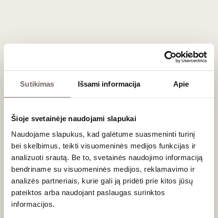
Rožinis sausas
Clos Cibonne Cotes de Provence
Cru Classe Rose Tradition
Tibouren 2023
Prancūzija
Provansas/Côtes de Provance AOC
Grenache - 10%
Tibouren - 90%
Sutikimas
Išsami informacija
Apie
Taurus, bręstantis rožinis
Šioje svetainėje naudojami slapukai
Naudojame slapukus, kad galėtume suasmeninti turinį
bei skelbimus, teikti visuomeninės medijos funkcijas ir
analizuoti srautą. Be to, svetainės naudojimo informaciją
bendriname su visuomeninės medijos, reklamavimo ir
analizės partneriais, kurie gali ją pridėti prie kitos jūsų
pateiktos arba naudojant paslaugas surinktos
0,75 L
13,5%
informacijos.
47
€
00