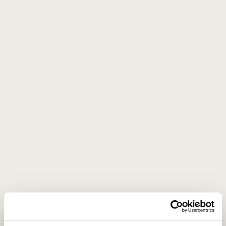
13
€
00
4. Norintiems riebiau ar sočiau – įterpiame mėsiškų
detalių.
Nors šiuolaikinėje visuomenėje populiarėja mityba su