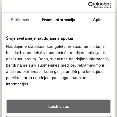
Sutikimas
Išsami informacija
Apie
Šioje svetainėje naudojami slapukai
Naudojame slapukus, kad galėtume suasmeninti turinį
bei skelbimus, teikti visuomeninės medijos funkcijas ir
analizuoti srautą. Be to, svetainės naudojimo informaciją
0,75 L
13%
bendriname su visuomeninės medijos, reklamavimo ir
21
€
00
analizės partneriais, kurie gali ją pridėti prie kitos jūsų
pateiktos arba naudojant paslaugas surinktos
informacijos.
Raudonasis sausas
Biologist Odessa black 2021
Ukraina
Ar jums yra 20 metų?
Odesa
Leisti visus
Odesky Chorny - 100%
Taip
Ne
Svarus, koncentruotas, struktūriškas