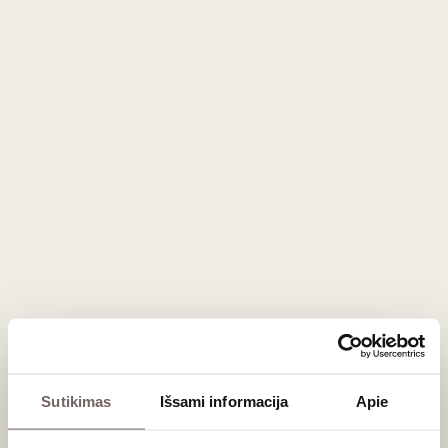
Stingas, garsus britų muzikantas ir buvęs grupės „The
Police" lyderis, yra ne tik talentingas dainininkas ir dainų
autorius, bet ir vyno gamintojas.
Su žmona Trudie Styler jis valdo vynuogyną ir vyninę
Toskanoje, Italijoje, pavadintą „Il Palagio". Ši vyninė
garsėja aukštos kokybės ekologiškais vynais, kuriuos
gamina iš savo vynuogynuose auginamų vynuogių. Tarp
žymiausių vynų yra „Sister Moon“, „Sacred Love“ ir
„Message in a Bottle“.
„Il Palagio“ vynai yra pripažinti dėl savo puikaus skonio ir
kokybės, atspindinčio Toskano regiono vyno tradicijas ir
unikalumą.
Stingo turas Europoje ir JAV
Sutikimas
Išsami informacija
Apie
Internete ir miestuose pasirodžius Stingo koncertų