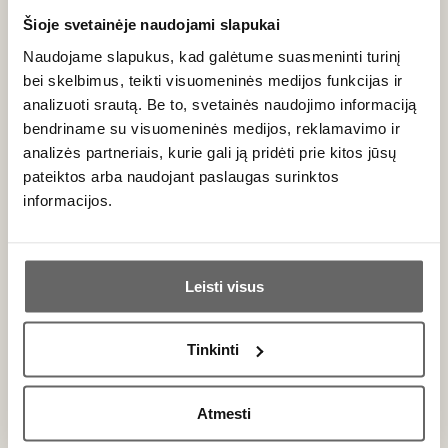
reklamoms, suskubome atsivežti jo vyno.
Šioje svetainėje naudojami slapukai
O ar pagal jo dainas pavadinti vynai dera prie pačios
Naudojame slapukus, kad galėtume suasmeninti turinį
muzikos? Apie muzikos ir vyno derinimo niuansus
bei skelbimus, teikti visuomeninės medijos funkcijas ir
pasimokysime dar rugsėjį - Vyno ir muzikos derinimo
analizuoti srautą. Be to, svetainės naudojimo informaciją
sesijoje su „Muzikos magijos klubu“.
bendriname su visuomeninės medijos, reklamavimo ir
analizės partneriais, kurie gali ją pridėti prie kitos jūsų
pateiktos arba naudojant paslaugas surinktos
informacijos.
Ar jums yra 20 metų?
Muzikos ir vyno derinimo sesija 09.20
Renginys
Leisti visus
Taip
Ne
Tinkinti
Primename:
Atmesti
Jau galite prisijungti prie savo asmeninės
paskyros