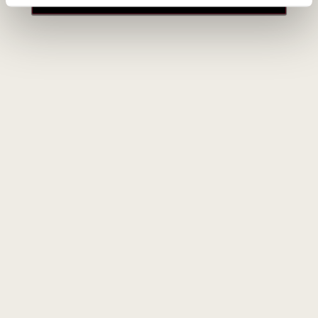
70
€
00
Naujienlaiškio prenumerata
Geriausi mūsų pasiūlymai - tiesiai į Jūsų pašto
dėžutę!
PRENUMERUOTI