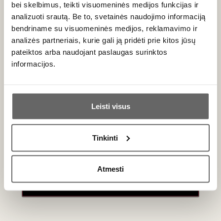
bei skelbimus, teikti visuomeninės medijos funkcijas ir
Tai ypač populiari
dovana
tikriems vyno gurmanams.
analizuoti srautą. Be to, svetainės naudojimo informaciją
bendriname su visuomeninės medijos, reklamavimo ir
Dažniausiai užduodami klausimai
analizės partneriais, kurie gali ją pridėti prie kitos jūsų
pateiktos arba naudojant paslaugas surinktos
Kiek laiko galima brandinti Amarone vynus?
informacijos.
Tai itin ilgaamžiai vynai. Gero vintažo Amarone della
Ar jums yra 20 metų?
Valpolicella Classico gali sėkmingai tobulėti rūsyje nuo 10 iki
20 ar net daugiau metų, įgaudamas gilesnius tretinius
Leisti visus
aromatus ir visiškai šilkinius taninus.
Taip
Ne
Ar šį vyną būtina dekantuoti?
Tinkinti
Primename:
Taip. Dėl galingos struktūros ir aukštos koncentracijos jaunus
(iki 10 metų) Amarone vynus būtina dekantuoti bent 2–3
Atmesti
Jau galite prisijungti prie savo asmeninės
valandas prieš patiekiant. Senesnius vynus dekantuokite
paskyros
atsargiai, kad atskirtumėte nuosėdas ir leistumėte vynui
„pakvėpuoti“.