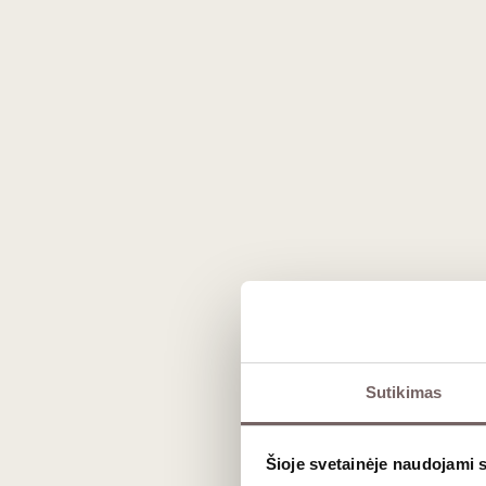
Prekės išvaizda gali skirtis nuo matomos nuotraukoje.
Sutikimas
Aprašymas
Šioje svetainėje naudojami 