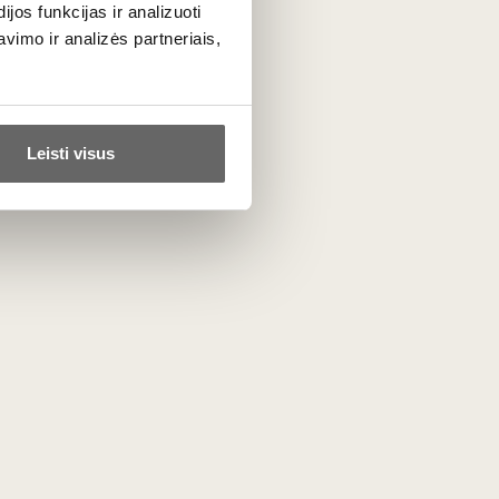
os funkcijas ir analizuoti
ssagne-Montrachet ir Puligny-Montrachet
imo ir analizės partneriais,
ms apeliacijoms. Vynmedžiai auga dumblo,
kleidžia geltonųjų obuolių, citrinmedžių
Leisti visus
s padaže.