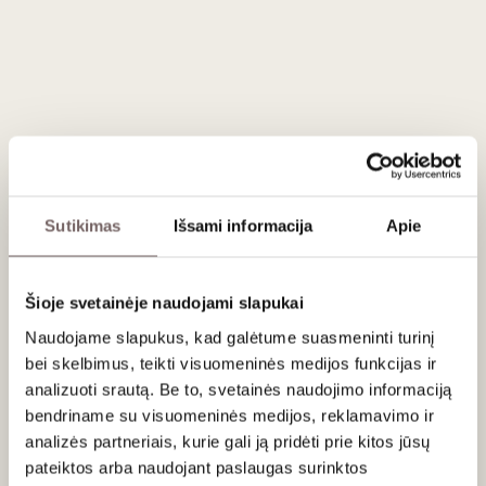
Aprašymas
Rankomis skintos vynuogės 6 mėnesius vytinamos ant
šiaudinių padėklų. Vėliau jas švelniai išspaudus gauta misa
10 metų lėtai fermentuojama ir brandinama mažose (50
litrų) slovėniško ąžuolo statinėse. Šis sodrios gintaro
spalvos vynas yra itin kompleksiško aromato. Jame džiovintų
bei cukruotų vaisių kvapai sumišę su cigarų dėžės, salyklinio
Sutikimas
Išsami informacija
Apie
viskio ir subtiliomis miško paklotės natomis. Poskonis -
subtilus ir nepaprastai ilgai išliekantis.
Šioje svetainėje naudojami slapukai
Patiekimas
Naudojame slapukus, kad galėtume suasmeninti turinį
bei skelbimus, teikti visuomeninės medijos funkcijas ir
Tiekti 16 °C didelėse taurėse su desertais ar kaip desertą.
analizuoti srautą. Be to, svetainės naudojimo informaciją
bendriname su visuomeninės medijos, reklamavimo ir
Vertinimas
analizės partneriais, kurie gali ją pridėti prie kitos jūsų
90
pateiktos arba naudojant paslaugas surinktos
Wine Spectator
/ 100