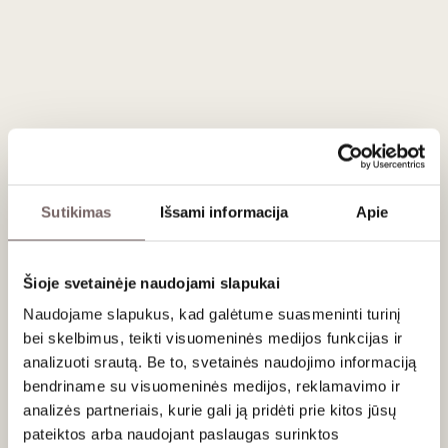
ĮDĖTI Į KREPŠELĮ
Šalis
Portugalija
Regionas
Madeira
Apeliacija
Madeira DOP
Vynuogės
Malvasia - 100%
Stilius
Saldus, prieskoniškas, subrendęs
rusvas pastiprintas
Sutikimas
Išsami informacija
Apie
Gamintojas
Vinhos Barbeito
Talpa
0,75 L
Alk. tūris
19%
Šioje svetainėje naudojami slapukai
Naudojame slapukus, kad galėtume suasmeninti turinį
Aprašymas
bei skelbimus, teikti visuomeninės medijos funkcijas ir
analizuoti srautą. Be to, svetainės naudojimo informaciją
Vynas laikytas dešimt metų prancūziško ąžuolo statinėse.
bendriname su visuomeninės medijos, reklamavimo ir
Ryški auksinė spalva, galingas medaus ir citrusų aromatas.
analizės partneriais, kurie gali ją pridėti prie kitos jūsų
Ilgas gaivus poskonis. Išgerti iki 2025 m.
pateiktos arba naudojant paslaugas surinktos