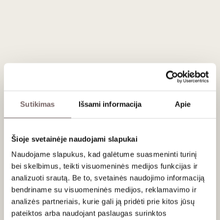
ĮDĖTI Į KREPŠELĮ
Šalis
Portugalija
Regionas
Madeira
Apeliacija
Madeira DOP
Vynuogės
Malvasia - 100%
Stilius
Saldus, prieskoniškas, subrendęs
rusvas pastiprintas
Sutikimas
Išsami informacija
Apie
Gamintojas
Vinhos Barbeito
Talpa
0,75 L
Alk. tūris
19%
Šioje svetainėje naudojami slapukai
Naudojame slapukus, kad galėtume suasmeninti turinį
Aprašymas
bei skelbimus, teikti visuomeninės medijos funkcijas ir
analizuoti srautą. Be to, svetainės naudojimo informaciją
Vynas laikytas dešimt metų prancūziško ąžuolo statinėse.
bendriname su visuomeninės medijos, reklamavimo ir
Ryški auksinė spalva, galingas medaus ir citrusų aromatas.
analizės partneriais, kurie gali ją pridėti prie kitos jūsų
Ilgas gaivus poskonis. Išgerti iki 2025 m.
pateiktos arba naudojant paslaugas surinktos