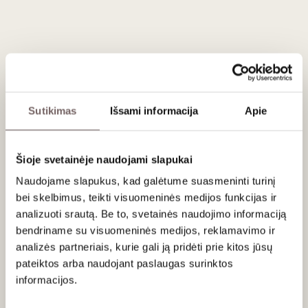
Šalis
Portugalija
Regionas
Madeira
Apeliacija
Madeira DOP
Vynuogės
Sercial - 100%
Stilius
Saldus, prieskoniškas, subrendęs
rusvas pastiprintas
Gamintojas
Vinhos Barbeito
Talpa
0,75 L
Alk. tūris
19%
Sutikimas
Išsami informacija
Apie
Šioje svetainėje naudojami slapukai
Aprašymas
Naudojame slapukus, kad galėtume suasmeninti turinį
10-15 metų brandintas prancūziško ąžuolo statinėse. Aukso
bei skelbimus, teikti visuomeninės medijos funkcijas ir
spalva su žaliais atspalviais. Raudonųjų uogų skonio vynas.
analizuoti srautą. Be to, svetainės naudojimo informaciją
bendriname su visuomeninės medijos, reklamavimo ir
Patiekimas
analizės partneriais, kurie gali ją pridėti prie kitos jūsų
pateiktos arba naudojant paslaugas surinktos
Tinka prie austrių, aštuonkojų karpačio, šviežios lašišos su
informacijos.
alyvuogių aliejumi ir imbieru, tuno sušimi, grybų, ikrų.