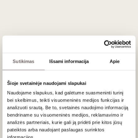
DOC
26
€
00
NĖRA PREKYBOJE
SIŲSTI UŽKLAUSA
Sutikimas
Išsami informacija
Apie
Šalis
Portugalija
Regionas
Madeira
Šioje svetainėje naudojami slapukai
Apeliacija
Madeira DOC
Stilius
Saldus, prieskoniškas, subrendęs
Naudojame slapukus, kad galėtume suasmeninti turinį
rusvas pastiprintas
bei skelbimus, teikti visuomeninės medijos funkcijas ir
Gamintojas
Vinhos Barbeito
Talpa
0,75 L
analizuoti srautą. Be to, svetainės naudojimo informaciją
Alk. tūris
19%
bendriname su visuomeninės medijos, reklamavimo ir
analizės partneriais, kurie gali ją pridėti prie kitos jūsų
pateiktos arba naudojant paslaugas surinktos
Aprašymas
informacijos.