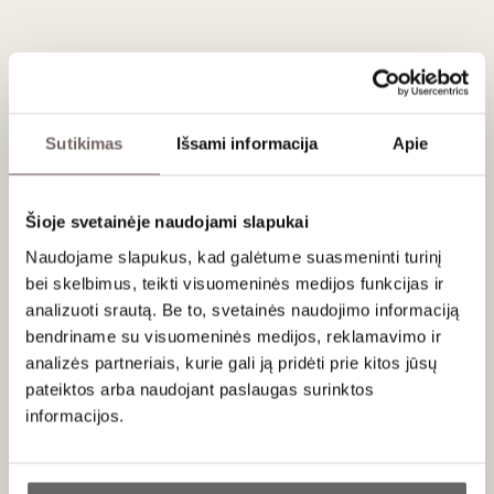
gėlės ir klasikinis titnago niuansas – tai Kimmeridžio
kalkakmenio dirvožemio akcentas.
Burnoje vynas yra vidutinio svarumo, šilkinės
tekstūros, gyvybingas, su ekspresyvia
rūgštimi, minerališkumu ir švariu, sūriu poskoniu. Jis
Sutikimas
Išsami informacija
Apie
palieka ilgai išliekantį, elegantišką įspūdį.
Pagamintas iš ‘Chardonnay’, augintų vėsesniame Burgundijos
klimate. Vynas fermentuotas ir brandintas nerūdijančio
Šioje svetainėje naudojami slapukai
plieno talpose (be ąžuolo), todėl išlaikomas švarus ir gaivus
Naudojame slapukus, kad galėtume suasmeninti turinį
stilius.
bei skelbimus, teikti visuomeninės medijos funkcijas ir
analizuoti srautą. Be to, svetainės naudojimo informaciją
Patiekimas
bendriname su visuomeninės medijos, reklamavimo ir
analizės partneriais, kurie gali ją pridėti prie kitos jūsų
Patiekti 8-10 °C temperatūros kaip aperityvą, prie austrių,
jūros gėrybių ar žuvies patiekalų bei minkštų, kremiškų sūrių.
pateiktos arba naudojant paslaugas surinktos
informacijos.
Ar jums yra 20 metų?