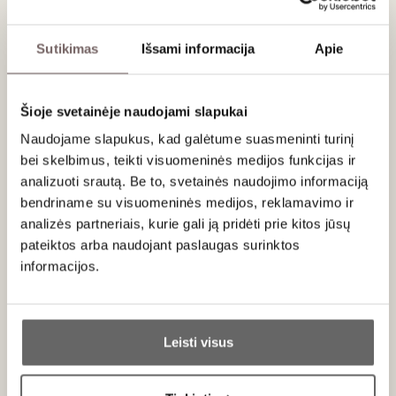
Vertinimas
Sutikimas
Išsami informacija
Apie
92
Wine Advocate
/ 100
Disgorged in May 2020, the latest release of the
Šioje svetainėje naudojami slapukai
NV Extra-Brut Premier Cru Sélection is showing
well, exhibiting aromas of citrus oil, white flowers,
Naudojame slapukus, kad galėtume suasmeninti turinį
peach and fresh pastry. Medium to full-bodied,
bei skelbimus, teikti visuomeninės medijos funkcijas ir
elegantly layered and precise, it's charming and
analizuoti srautą. Be to, svetainės naudojimo informaciją
beautifully refined, with a somewhat more
bendriname su visuomeninės medijos, reklamavimo ir
chiseled profile reflecting Hébrart's move from
analizės partneriais, kurie gali ją pridėti prie kitos jūsų
Brut to Extra-Brut for this bottling
pateiktos arba naudojant paslaugas surinktos
informacijos.
Apie gamintoją
Ar jums yra 20 metų?
Leisti visus
Taip
Ne