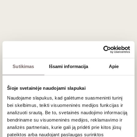
22
€
00
ĮDĖTI Į KREPŠELĮ
Šalis
Vengrija
Regionas
Tokajus
Vynuogės
Furmint - 85%
Muscat
Sutikimas
Išsami informacija
Apie
Hárslevelű
Stilius
Kvapnus, vaisiškas, sausas baltasis
Gamintojas
Château Dereszla
Talpa
0,75 L
Alk. tūris
12%
Šioje svetainėje naudojami slapukai
Naudojame slapukus, kad galėtume suasmeninti turinį
bei skelbimus, teikti visuomeninės medijos funkcijas ir
Aprašymas
analizuoti srautą. Be to, svetainės naudojimo informaciją
bendriname su visuomeninės medijos, reklamavimo ir
Puiki trijų vynuogių vynuogių veislių sąjunga: Furmint (85%)
analizės partneriais, kurie gali ją pridėti prie kitos jūsų
dalinasi rūgštimi ir svarumu, Kabar (8%) indėlis - aromatai,
pateiktos arba naudojant paslaugas surinktos