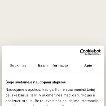
ĮDĖTI Į KREPŠELĮ
Šalis
Vengrija
Regionas
Tokajus
Vynuogės
Furmint - 100%
Stilius
Vaisiškas saldusis
Gamintojas
Château Dereszla
Talpa
0,5 L
Alk. tūris
11%
Sutikimas
Išsami informacija
Apie
Aprašymas
Chateau Dereszla Tokaji Furmint Late Harvest 2017
-
Šioje svetainėje naudojami slapukai
rafinuotos ir subalansuotos desertinių vynų klasikos
Naudojame slapukus, kad galėtume suasmeninti turinį
pavyzdys - vėlyvojo derliaus vynas (late harvest). Vynas
bei skelbimus, teikti visuomeninės medijos funkcijas ir
tiems, kas vertina saldžių baltųjų vynų eleganciją, subtilumą
analizuoti srautą. Be to, svetainės naudojimo informaciją
ir grakštumą
'Furmint'
vynuogių sultingumas, Tokaj‑Hegyalja