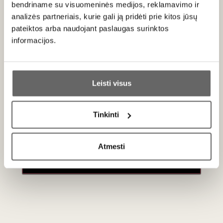
pabaigoje vynas pastiprinamas vynuogių spiritu ir metus laiko
bendriname su visuomeninės medijos, reklamavimo ir
brandinamas 5 hl prancūziško ąžuolo statinėse.
analizės partneriais, kurie gali ją pridėti prie kitos jūsų
pateiktos arba naudojant paslaugas surinktos
informacijos.
Ar jums yra 20 metų?
Patiekimas
Leisti visus
Taip
Ne
Patiekti 16 - 18 °C temperatūros prie anties kepenėlių -
"foie gras", sūrių su mėlynuoju pelėsiu ar šokoladinių
Tinkinti
desertų.
Primename:
Atmesti
Jau galite prisijungti prie savo asmeninės
paskyros
Apie gamintoją