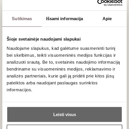
Cèdre Extra
Libre 18 Mois
Cahors AOC
Sutikimas
Išsami informacija
Apie
Prancūzija
2018
Pietvakariai/Cahors
AOC
Malbec - 100%
Šioje svetainėje naudojami slapukai
Pikantiškas,
velvetinių taninų
Naudojame slapukus, kad galėtume suasmeninti turinį
raudonasis
bei skelbimus, teikti visuomeninės medijos funkcijas ir
0,75 L
13,5%
analizuoti srautą. Be to, svetainės naudojimo informaciją
63
€
00
bendriname su visuomeninės medijos, reklamavimo ir
analizės partneriais, kurie gali ją pridėti prie kitos jūsų
pateiktos arba naudojant paslaugas surinktos
Cahors vyno savybės: tikrasis prancūziškas
informacijos.
Malbec
Ar jums yra 20 metų?
Pietvakarių Prancūzijoje įsikūręs Cahors regionas yra istorinė
'
Malbec'
vynuogių tėvynė. Pagal apeliacijos taisykles, vyno
Leisti visus
sudėtyje privalo būti bent 70 % šios veislės, kuri dažnai
Taip
Ne
papildoma '
Merlot'
arba '
Tannat'
, siekiant suteikti tekstūrai