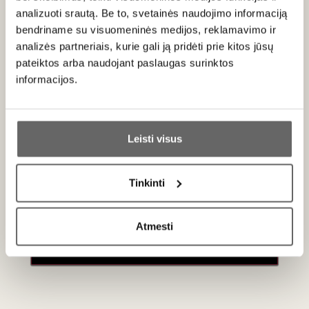
analizuoti srautą. Be to, svetainės naudojimo informaciją
Try from 2025. Aug 30, 2024
bendriname su visuomeninės medijos, reklamavimo ir
analizės partneriais, kurie gali ją pridėti prie kitos jūsų
pateiktos arba naudojant paslaugas surinktos
Apie gamintoją
informacijos.
Ar jums yra 20 metų?
Leisti visus
Taip
Ne
Compagnia di Volpaia Srl
Tinkinti
Primename:
Italija
VISOS GAMINTOJO PREKĖS
Atmesti
Jau galite prisijungti prie savo asmeninės
paskyros
„Castello di Volpaia“ yra daugiau nei tik vynuogynai ir žemės
ūkis – tai istorinė Florencijos Della Volpaia šeimos
rezidencija, menininkų ir statybininkų dinastija, kuri kadaise
kūrė sferines astroliabijas bei saulės laikrodžius. Ypač iškilo