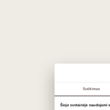
Prekės išvaizda gali skirtis nuo matomos nuotraukoje.
Sutikimas
Aprašymas
Šioje svetainėje naudojami 