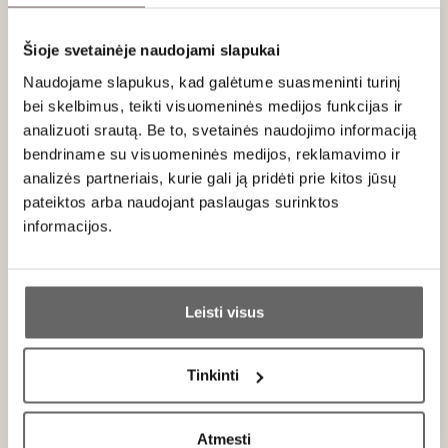
padažu.
Šioje svetainėje naudojami slapukai
Vertinimas
Naudojame slapukus, kad galėtume suasmeninti turinį
93
bei skelbimus, teikti visuomeninės medijos funkcijas ir
James Suckling
/ 100
analizuoti srautą. Be to, svetainės naudojimo informaciją
This is brimming with flinty character that lights up
bendriname su visuomeninės medijos, reklamavimo ir
the restrained citrus and pear fruit on the
analizės partneriais, kurie gali ją pridėti prie kitos jūsų
generous, medium-bodied palate. Very long,
pateiktos arba naudojant paslaugas surinktos
elegant, fresh finish with a salty minerality that
gives it excellent tension. From a five-hectare
informacijos.
monopole site. From organically grown grapes.
Matured two thirds in oak, mostly in 300-liter
Ar jums yra 20 metų?
barrels, and one third in stainless steel. Drink or
Leisti visus
hold.
Taip
Ne
Tinkinti
Primename:
Apie gamintoją
Atmesti
Jau galite prisijungti prie savo asmeninės