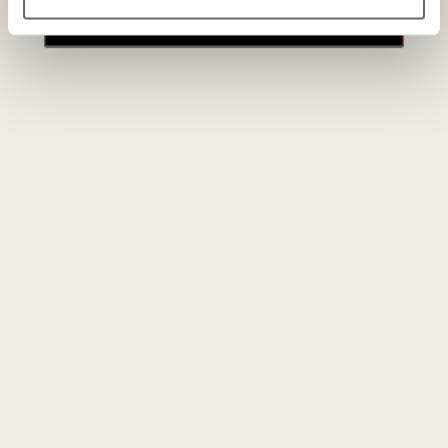
paskyros
Domaine Faiveley
Prancūzija
VISOS GAMINTOJO PREKĖS
„Domaine Faiveley“
– nuo 1825 metų Burgundijos širdyje,
Nuits-Saint-Georges
kaimelyje, veikiantis ir šeimai
priklausantis vyno ūkis. Tai vienas didžiausių vynuogynų
savininkų regione, kurio asortimente dominuoja prestižiniai
„Grand Cru“ bei „Premier Cru“ lygmens „Pinot Noir“ ir
„Chardonnay“ vynai.
Istorija ir didžiausi vynuogynų plotai Burgundijoje
Nuo pat įkūrimo 1825 metais „Faiveley“ šeima nuosekliai
plėtė savo valdas. Iš kartos į kartą perduodamas ūkis