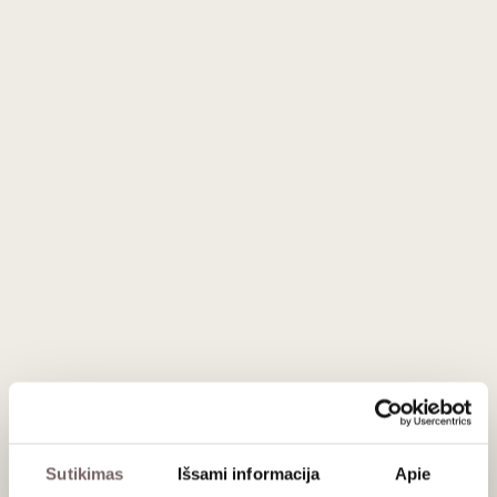
formuoja „Chardonnay“ vyną, visiškai priklausantį nuo
šio ypatingo terroir savitumo.
Vynas pasižymi viliojančia aromatų palete – nuo baltųjų
gėlių iki subtilių prieskonių. Skonyje atsiskleidžia malonus
gaivumas, kuris vėliau, dėl brandinimo ąžuolo statinėse,
tampa apvalesnis ir švelnesnis. Harmoningai susilieję skoniai
sukuria subtilų ir puikiai subalansuotą vyną.
Vynuogynas, įsikūręs netoli La Framboisière, kuris
pasižymi kietu, akmenuotu dirvožemiu. Pietryčių ekspozicijos
ir 5 ha ploto molio bei kalkakmenio dirvožemis šiame terroir
padeda išryškinti tikrąjį burgundišką „Chardonnay“ stilių.
Nedidelė vyno dalis 10–12 mėnesių brandinama ąžuolo
statinėse.
Patiekimas
Tiekti 12–14 °C temperatūroje su šviežia lašiša, lydeka balto
Sutikimas
Išsami informacija
Apie
sviesto padažu, ūkyje užauginta vištiena su morelių grybų