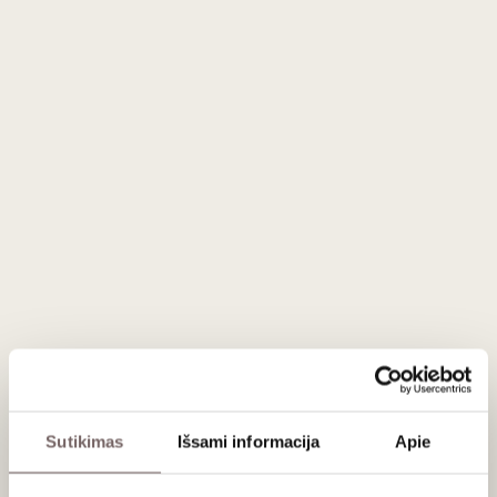
lengvas, vaisiškas ir švelniai salstelėjęs putojantis vynas,
gaminamas iš 100 % Glera vynuogių. Vynuogės auginamos
Trevizo provincijos lygumose. Putojantis vynas daromas
"Charmat" metodu. Antrinė fermentacija vyksta slėginėse
nerūdijančiojo plieno talpyklose, siekiant išsaugoti gaivų,
aromatingą Prosecco charakterį.
Vynas yra šviesios šiaudų geltonumo spalvos su žalsvais
atspindžiais ir smulkiais, ilgai išliekančiais burbuliukais.
Aromate juntami obuoliai, persikai, prinokę vaisiai ir rožių
žiedlapiai, kuriuos papildo subtilios migdolų bei baltų gėlių
užuominos. Vynas minkštas, glotnus ir harmoningas, su
maloniu vaisiškumu, lengvu salstelėjimu ir gaiviu, švariu
poskoniu.
Nors vynas vadinamas „Extra Dry“, Prosecco terminijoje tai
reiškia švelniai salstelėjusį stilių.
Likutinis cukraus kiekis 15-17g/l.
Sutikimas
Išsami informacija
Apie
„Fardér“ – Veneto tarme ir vietos kalbėjimo maniera
įkvėptas vyno pavadinimas, pabrėžiantis jo ryšį su kilmės