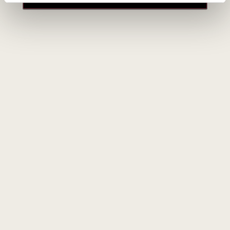
dry context. Vegan. Drink now. Saturday, Jun 07,
2025
Apie gamintoją
Azienda Vinicola Follador di Rossi Italia & C.S.N.C
Italija
VISOS GAMINTOJO PREKĖS
Follador
yra istorinė šeimos vyninė iš
Col San Martino
,
įsikūrusi
Conegliano Valdobbiadene
zonoje, Veneto
regione. Vyninės istorija siekia
1769 metus
, o šiandien