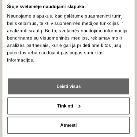
regionu.
Šioje svetainėje naudojami slapukai
Naudojame slapukus, kad galėtume suasmeninti turinį
bei skelbimus, teikti visuomeninės medijos funkcijas ir
analizuoti srautą. Be to, svetainės naudojimo informaciją
bendriname su visuomeninės medijos, reklamavimo ir
Patiekimas
analizės partneriais, kurie gali ją pridėti prie kitos jūsų
pateiktos arba naudojant paslaugas surinktos
Tiekti 8 °C temperatūros. Dėl minkšto vaisiškumo jis puikiai
informacijos.
tinka kaip aperityvas, prie lengvų užkandžių, žuvies, jūrų
gėrybių, švelnių sūrių ar ne itin saldžių sausainių ir kepinių.
Ar jums yra 20 metų?
Vertinimas
Leisti visus
Taip
Ne
89
James Suckling
/ 100
A good, fairly straightforward prosecco, offering
Tinkinti
Primename:
aromas and flavors of orchard and citrus fruit.
Unobtrusive fizz on the palate and a clean, fruity
Atmesti
finish. The sweet element may be a little
Jau galite prisijungti prie savo asmeninės
pronounced for some, even considering the extra
paskyros