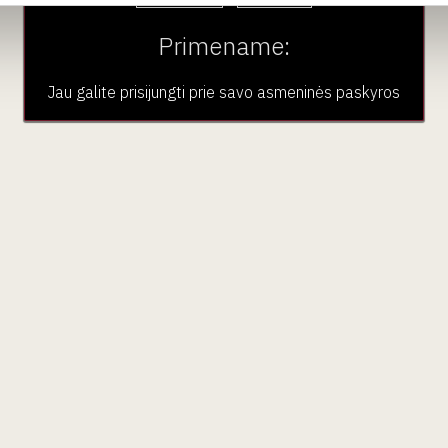
Primename:
Jau galite prisijungti prie savo asmeninės paskyros
aujienlaiškio prenumera
Geriausi mūsų pasiūlymai - tiesiai į Jūsų pašto dėžutę!