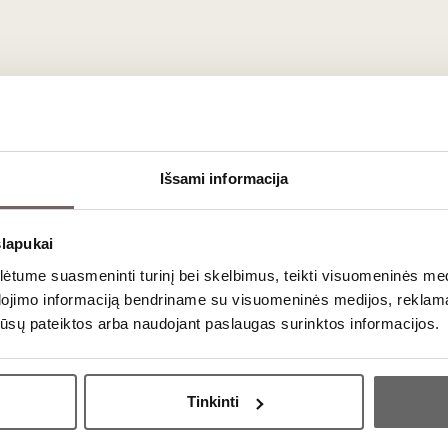
Vaisiškas, taniniškas
raudonasis
0,75 L
12,5%
€
Išsami informacija
slapukai
tume suasmeninti turinį bei skelbimus, teikti visuomeninės medij
dojimo informaciją bendriname su visuomeninės medijos, reklamav
ų iki tradicinių, ilgiau brandintų vynų karasi induose. Vynams bū
os jūsų pateiktos arba naudojant paslaugas surinktos informacijos.
Ar jums yra 20 metų?
e nori
prisiliesti prie Armėnijos vyndarystės
istorijos,
nes bū
Tinkinti
Taip
Ne