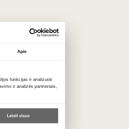
Apie
os funkcijas ir analizuoti
imo ir analizės partneriais,
dingas aiškus ryšys su vietove, subalansuota struktūra ir
tent čia senosios technologijos nėra atkurtos. Juk jos
Leisti visus