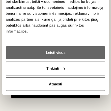
bei skelbimus, teikti visuomeninės medijos funkcijas ir
prisilietimas.
analizuoti srautą. Be to, svetainės naudojimo informaciją
Tai gaivus ir intensyvių aromatų vynas vynas. Čia dominuoja
bendriname su visuomeninės medijos, reklamavimo ir
prinokę geltonieji kaulavaisiai, persikai, persipynę su
analizės partneriais, kurie gali ją pridėti prie kitos jūsų
skrudintų riešutų, sviestinės bandelės bei druskingo
pateiktos arba naudojant paslaugas surinktos
minerališkumo natomis. Burnoje vynas yra svarus, kremiškos
informacijos.
tekstūros, tačiau pasižymi gyva rūgštimi. Juntamas titnago
prieskonis ir ilgai išliekantis, elegantiškas poskonis.
Ar jums yra 20 metų?
Leisti visus
Patiekimas
Taip
Ne
Šį vyną rekomenduojama tiekti 12–14°C temperatūroje prie
Tinkinti
kepto oto su migdolų plutele, vištienos su briedžiukų padažu
Primename:
arba jūros šukučių rizoto.
Atmesti
Jau galite prisijungti prie savo asmeninės
paskyros
Apie gamintoją