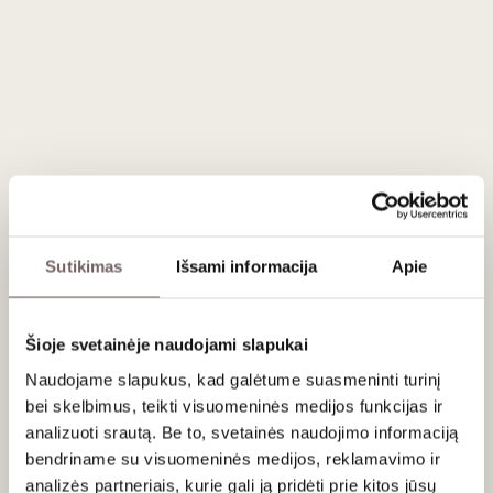
Vertinimas
89
Inside Burgundy
/ 100
In bottle, under screwcap. Clear pale colour. This
has a most beautiful bouquet, just the right
degree of ripeness, the lightest of peaches but
no honeysuckle. Just the right acidity too, drink
this unsparingly across the summer months.
Tasted Nov 2021.
Sutikimas
Išsami informacija
Apie
Apie gamintoją
Šioje svetainėje naudojami slapukai
Naudojame slapukus, kad galėtume suasmeninti turinį
bei skelbimus, teikti visuomeninės medijos funkcijas ir
analizuoti srautą. Be to, svetainės naudojimo informaciją
bendriname su visuomeninės medijos, reklamavimo ir
analizės partneriais, kurie gali ją pridėti prie kitos jūsų