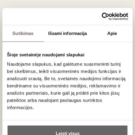
Montrachet 1er Cru
Montrachet AOC
AOC
Chardonnay - 100%
Chardonnay - 100%
Taurus, koncentruotas,
minerališkas baltasis
0,75 L
13,5%
0,75 L
13,5%
Sutikimas
Išsami informacija
Apie
138
€
176
€
00
00
Šioje svetainėje naudojami slapukai
95
Baltasis sausas
Baltasis sausas
/ 100
Naudojame slapukus, kad galėtume suasmeninti turinį
Jean-Noel
Jean-Noel
Gagnard Les
Gagnard Batard-
bei skelbimus, teikti visuomeninės medijos funkcijas ir
Caillerets
Montrachet Grand
analizuoti srautą. Be to, svetainės naudojimo informaciją
Chassagne-
Cru AOC 2022
bendriname su visuomeninės medijos, reklamavimo ir
Prancūzija
Prancūzija
Montrachet 1er
analizės partneriais, kurie gali ją pridėti prie kitos jūsų
Cru AOC 2023
Burgundija/Chassagne-
Burgundija/Bienvenues-
Montrachet 1er Cru
Batard-Montrachet
pateiktos arba naudojant paslaugas surinktos
AOC
Grand Cru
informacijos.
Chardonnay - 100%
Chardonnay - 100%
Ąžuolo statinėse
Ar jums yra 20 metų?
brandintas, gaivus
baltasis
Leisti visus
0,75 L
13,5%
0,75 L
13%