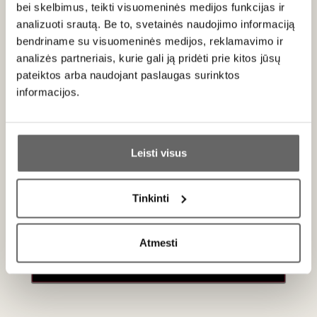
Skonio ir aromato natos:
bei skelbimus, teikti visuomeninės medijos funkcijas ir
analizuoti srautą. Be to, svetainės naudojimo informaciją
Aromatai:
citrusiniai vaisiai (žalioji citrina, greipfrutas),
bendriname su visuomeninės medijos, reklamavimo ir
baltos gėlės, šiek tiek akacijos medaus ir mineralų.
analizės partneriais, kurie gali ją pridėti prie kitos jūsų
pateiktos arba naudojant paslaugas surinktos
Skonyje:
traškus obuolys, geltonas persikas, subtili
informacijos.
saldumo užuomina, puikiai suderinta su gaiva rūgštimi.
Poskonis:
gaivus, švarus, ilgai išliekantis su švelniu
Ar jums yra 20 metų?
mineraliniu atspalviu.
Leisti visus
Likutinis cukraus kiekis vyne - iki 18g/l.
Taip
Ne
Patiekimas
Tinkinti
Primename:
Tiekti 10-12 °C temperatūros prie šviežių daržovių salotų,
žuvies patiekalų ar aštresnių Azijos virtuvės patiekalų, ožkos
Atmesti
Jau galite prisijungti prie savo asmeninės
sūrio.
paskyros