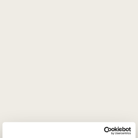
ĮDĖTI Į KREPŠELĮ
Šalis
Vokietija
Regionas
Mozelis
Vynuogės
Riesling - 100%
Stilius
Lengvas, gaivus, sausas, vaisiškas
baltasis
Gamintojas
Weingut Lotz
Talpa
1 L
Alk. tūris
12%
Aprašymas
Klaus Lotz Riesling Trocken 2025 -
tai gaivus vynas iš
Vokietijos Mozelio regiono, atspindintis klasikinį šio krašto
stilių – lengvumą, ryškią rūgštį ir subtilų minerališkumą.