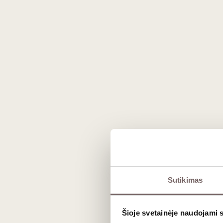
Prekės išvaizda gali skirtis nuo matomos nuotraukoje.
Aprašymas
Sutikimas
Seni, daugiau nei 40 metų amžiaus, 'Pri
Šioje svetainėje naudojami 
Vynuogių fermentacija ir maceracija vykd