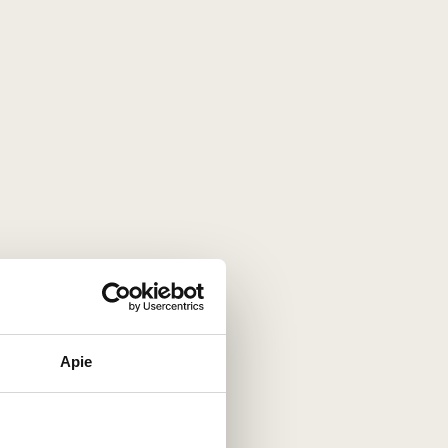
Apie
Salento pusiasalyje.
eratūroje. Pasibaigus fermentacijos