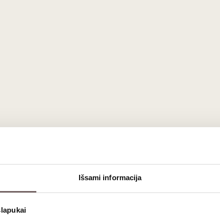
Išsami informacija
mitivo' vynmedžiai auga kalkingame molio dirvožemyje saulėtame 
slapukai
yta nerūdijančio plieno statinėse reguliuojamoje 20–22 ° C temp