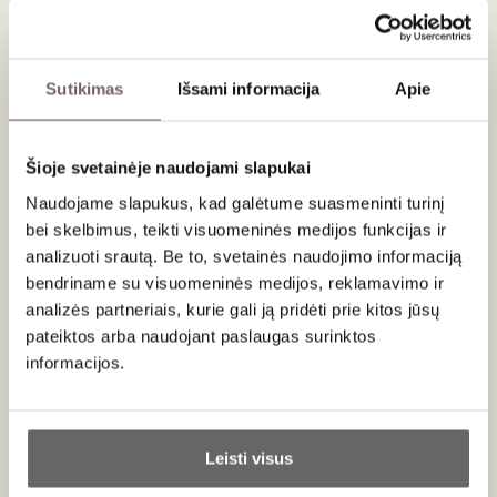
Aromatuose juntami
citrusai
,
baltieji persikai
ir
subtilios
gėlių natos
, kurias praturtina švelnūs
ąžuolo
akcentai
. Burnoje vynas
elegantiškas
ir
daugiasluoksnis
–
su ryškia
rūgštimi
,
minerališkumu
bei ilgu, harmoningai
Sutikimas
Išsami informacija
Apie
subalansuotu
poskoniu
.
Jis gaminamas iš
‘Chardonnay’ vynuogių
. Apie
30
metų
amžiaus vynmedžiai įsišakniję
šisto
Šioje svetainėje naudojami slapukai
dirvožemyje
.
Vynuogės
skinamos
rugsėjį
, kruopščiai
Naudojame slapukus, kad galėtume suasmeninti turinį
rūšiuojamos ir švelniai spaudžiamos.
Fermentacija
vyksta su
bei skelbimus, teikti visuomeninės medijos funkcijas ir
pilna
malolaktine konversija
, po kurios vynas
12
analizuoti srautą. Be to, svetainės naudojimo informaciją
mėnesių
brandinamas:
20 %
– naujesnėse
prancūziško
bendriname su visuomeninės medijos, reklamavimo ir
ąžuolo statinėse
,
80 %
– nerūdijančio plieno talpose.
analizės partneriais, kurie gali ją pridėti prie kitos jūsų
pateiktos arba naudojant paslaugas surinktos
Patiekimas
informacijos.
Rekomenduojama patiekti
10–12 °C
temperatūroje. Puikiai
Ar jums yra 20 metų?
dera su
Breso vištiena, kreminiu risotu su grybais ir
brandintu Comté sūriu
.
Leisti visus
Taip
Ne