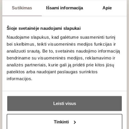
Sutikimas
Išsami informacija
Apie
Likutinis cukraus kiekis :
1,3 g/,
Rūgšties:
5,4 g/l.
Šioje svetainėje naudojami slapukai
Patiekimas
Naudojame slapukus, kad galėtume suasmeninti turinį
bei skelbimus, teikti visuomeninės medijos funkcijas ir
Tiekti 16–18 °C prie raudonos mėsos troškinių, kepsnių, ant
analizuoti srautą. Be to, svetainės naudojimo informaciją
grotelių keptų dešrelių, makaronų su mėsos padažu,
bendriname su visuomeninės medijos, reklamavimo ir
brandintų sūrių.
analizės partneriais, kurie gali ją pridėti prie kitos jūsų
pateiktos arba naudojant paslaugas surinktos
Vertinimas
informacijos.
91
James Suckling
/ 100
Ar jums yra 20 metų?
At the start this blaufrankisch is smoky and
slightly flinty, but after a little aeration in the glass
Leisti visus
it develops licorice, candied orange and meaty
Taip
Ne
aromas. Quite some weight for this grape and
appellation, pushing it to the top end of the
Tinkinti
medium-bodied range. Long, gently chewy finish