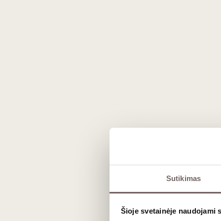
Prekės išvaizda gali skirtis nuo matomos nuotraukoje.
Sutikimas
Aprašymas
Šioje svetainėje naudojami 