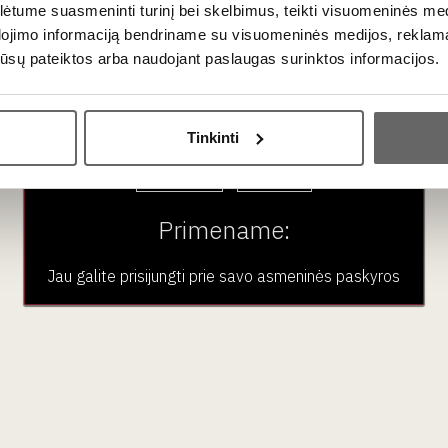
tume suasmeninti turinį bei skelbimus, teikti visuomeninės medij
tą, kurį sukūrė bendrovės įkūrėjas p. Narciso Mascaró. Didžioji 
dojimo informaciją bendriname su visuomeninės medijos, reklamav
.
os jūsų pateiktos arba naudojant paslaugas surinktos informacijos.
Ar jums yra 20 metų?
lsinų žievelės karstelėjimas.
Tinkinti
dų, desertų, kokteiliuose, kepiniuose. Cukraus kiekis likeryje 17
Taip
Ne
Primename:
Jau galite prisijungti prie savo asmeninės paskyros