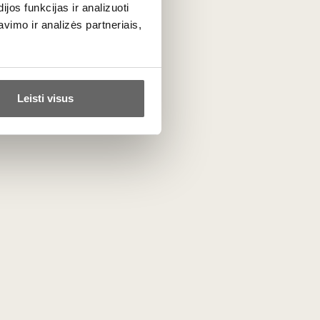
os funkcijas ir analizuoti
dalis apelsinų, naudojamų likerio
imo ir analizės partneriais,
Leisti visus
5g/l.