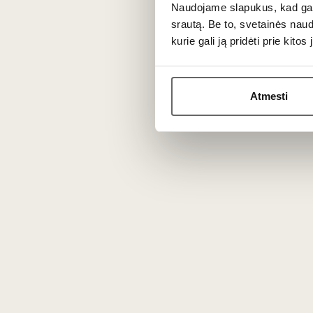
Naudojame slapukus, kad galė
Likeris gaminamas nuo 1946m. pagal recep
srautą. Be to, svetainės nau
gamyboje užauginami Mascaro soduose
kurie gali ją pridėti prie kit
Aromatas: apelsinų.
Skonis: apelsinų, poskonyje juntamas ape
Atmesti
Rekomenduotina patiekti 16-18 °C prie le
Apie gamintoją