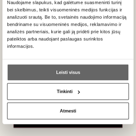
Naudojame slapukus, kad galėtume suasmeninti turinį
nuosėdomis.
bei skelbimus, teikti visuomeninės medijos funkcijas ir
Likutinis cukraus kiekis- 1,2 g/l
analizuoti srautą. Be to, svetainės naudojimo informaciją
bendriname su visuomeninės medijos, reklamavimo ir
Rūgšties kiekis - 5,1 g/l
analizės partneriais, kurie gali ją pridėti prie kitos jūsų
Sulfitų kiekis -50mg/l.
pateiktos arba naudojant paslaugas surinktos
informacijos.
Patiekimas
Ar jums yra 20 metų?
Tiekti 10-12 °C prie cukinijų, žiedinių kopūstų apkepų,
Leisti visus
skrudintos menkės, minkštesnių sūrių.
Taip
Ne
Tinkinti
Primename:
Apie gamintoją
Atmesti
Jau galite prisijungti prie savo asmeninės
paskyros