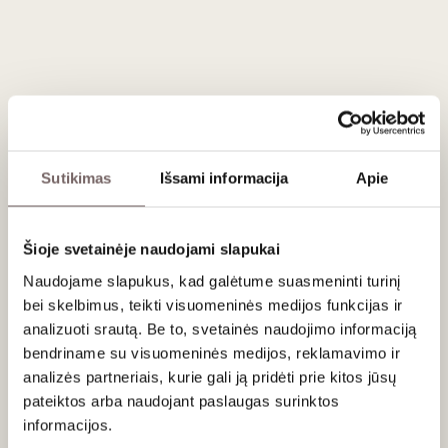
Vynas jaunatviškas, vaisiškas, džiovintų raudonųjų serbentų,
vyšnių uogienės, odos, džiovintų grybų aromatų. Švelnių
taninų, saldžių trešnių, kavos su romu poskonio. Vynas
brandintas vidutiniškai 3 metus didelėse ąžuolo statinėse.
Vynuogės yra iš senų vynuogynų Douro slėnio Cima Corgo
regione.
Patiekimas
Sutikimas
Išsami informacija
Apie
Tiekti 12-14 °C prieį vairių minkštų sūrių, riešutų ir džiovintų
vaisių, šokoladinių ledų, pyragaičių ar vietoje deserto.
Šioje svetainėje naudojami slapukai
Naudojame slapukus, kad galėtume suasmeninti turinį
bei skelbimus, teikti visuomeninės medijos funkcijas ir
analizuoti srautą. Be to, svetainės naudojimo informaciją
Apie gamintoją
bendriname su visuomeninės medijos, reklamavimo ir
analizės partneriais, kurie gali ją pridėti prie kitos jūsų
pateiktos arba naudojant paslaugas surinktos
informacijos.