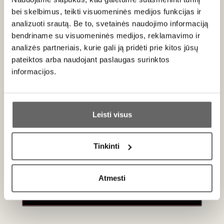
poskonio.
bei skelbimus, teikti visuomeninės medijos funkcijas ir
analizuoti srautą. Be to, svetainės naudojimo informaciją
Patiekimas
bendriname su visuomeninės medijos, reklamavimo ir
analizės partneriais, kurie gali ją pridėti prie kitos jūsų
Tiekti 16 - 18 C aperityvui, prie Foie Gras, įvairių desertų,
pateiktos arba naudojant paslaugas surinktos
ypač riešutų ir džiovintų vaisių.
informacijos.
Ar jums yra 20 metų?
Apie gamintoją
Leisti visus
Taip
Ne
Tinkinti
Primename:
Atmesti
Jau galite prisijungti prie savo asmeninės
paskyros
Niepoort S.A.
Portugalija
VISOS GAMINTOJO PREKĖS