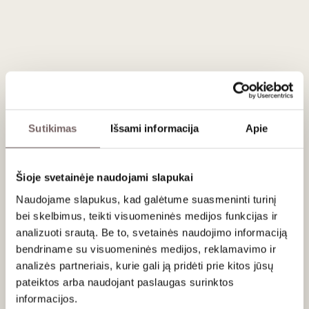
Vertinimas
97
Jamie Goode
/ 100
95
Wine Spectator
/ 100
95
Wine Enthusiast
/ 100
95
James Suckling
/ 100
Wonderful now with firm, chewy and dusty tannins
Sutikimas
Išsami informacija
Apie
yet ripe and generous. Lots of dark fruits with
blueberry and blackberry. Slate character
underneath it all. Full and juicy. A long life ahead
Šioje svetainėje naudojami slapukai
but already a joy to taste. Drink or hold.
Naudojame slapukus, kad galėtume suasmeninti turinį
bei skelbimus, teikti visuomeninės medijos funkcijas ir
analizuoti srautą. Be to, svetainės naudojimo informaciją
Apie gamintoją
bendriname su visuomeninės medijos, reklamavimo ir
analizės partneriais, kurie gali ją pridėti prie kitos jūsų
pateiktos arba naudojant paslaugas surinktos
informacijos.