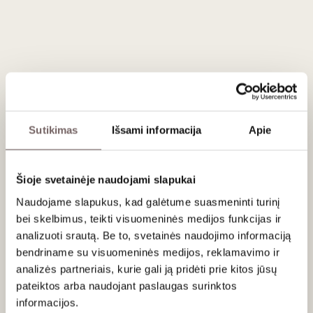
Vertinimas
97
Jamie Goode
/ 100
95
Wine Spectator
/ 100
95
Wine Enthusiast
/ 100
95
James Suckling
/ 100
Wonderful now with firm, chewy and dusty tannins
Sutikimas
Išsami informacija
Apie
yet ripe and generous. Lots of dark fruits with
blueberry and blackberry. Slate character
underneath it all. Full and juicy. A long life ahead
Šioje svetainėje naudojami slapukai
but already a joy to taste. Drink or hold.
Naudojame slapukus, kad galėtume suasmeninti turinį
bei skelbimus, teikti visuomeninės medijos funkcijas ir
analizuoti srautą. Be to, svetainės naudojimo informaciją
Apie gamintoją
bendriname su visuomeninės medijos, reklamavimo ir
analizės partneriais, kurie gali ją pridėti prie kitos jūsų
pateiktos arba naudojant paslaugas surinktos
informacijos.