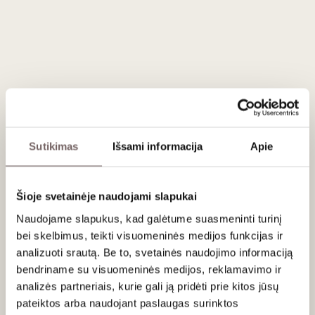
Sudedamosios dalys:
geriamasis vanduo, grūdinis
rektifikuotas etilio alkoholis, krienų šaknys 0,6 %, krienų
šaknų ir raudonųjų paprikų ekstraktai, natūrali garstyčių
kvapioji medžiaga.
Laikymo sąlygos: nuo 10°C iki 25°C, laikymo metu gali
atsirasti natūralių nuosėdų.
Sutikimas
Išsami informacija
Apie
Apie gamintoją
Šioje svetainėje naudojami slapukai
Naudojame slapukus, kad galėtume suasmeninti turinį
bei skelbimus, teikti visuomeninės medijos funkcijas ir
analizuoti srautą. Be to, svetainės naudojimo informaciją
bendriname su visuomeninės medijos, reklamavimo ir
analizės partneriais, kurie gali ją pridėti prie kitos jūsų
Pakruojo Dvaro bravoras ir spirito varykla
Lietuva
pateiktos arba naudojant paslaugas surinktos