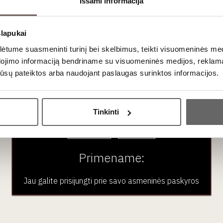
Išsami informacija
 charakteriu, jungiančiu senąsias receptūras ir šiuolaikinę
slapukai
tume suasmeninti turinį bei skelbimus, teikti visuomeninės medij
eidžiantys vietinių žolelių ir vaisių niuansus.
dojimo informaciją bendriname su visuomeninės medijos, reklamav
išraiškingais prieskonių ir vaistinių augalų akcentais.
os jūsų pateiktos arba naudojant paslaugas surinktos informacijos.
 atskleidžiantys varinių indų suteikiamą švarumą ir gilumą.
Ar jums yra 20 metų?
Tinkinti
 kurios siekia XVIII amžių. Senoviniai receptai, perduoti
Taip
Ne
raft distiliacijos meną. Autentiška aplinka ir kruopščiai
sujungti praeitį su dabartimi ir sukurti gėrimus, kurie
ikinio craft judėjimo dvasią.
Primename:
Jau galite prisijungti prie savo asmeninės paskyros