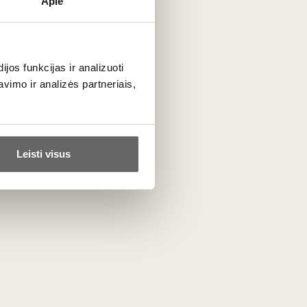
Apie
os funkcijas ir analizuoti
imo ir analizės partneriais,
Leisti visus