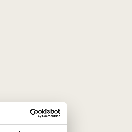
kruojo Dvaro bravoras ir spirito
varykla
Lietuva
VISOS GAMINTOJO PREKĖS