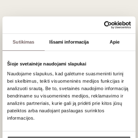
Poli Distillerie
Italija
Sutikimas
Išsami informacija
Apie
VISOS GAMINTOJO PREKĖS
Šioje svetainėje naudojami slapukai
Poli Distillerie – itališkos grappos aistros paveldas nuo
Naudojame slapukus, kad galėtume suasmeninti turinį
1898 metų
bei skelbimus, teikti visuomeninės medijos funkcijas ir
Viskas prasidėjo 1898-aisiais, kai šiaudinių skrybėlių
analizuoti srautą. Be to, svetainės naudojimo informaciją
gamintojas GioBatta Poli, užsidegęs aistra grapai,
bendriname su visuomeninės medijos, reklamavimo ir
susikonstruavo mažą distiliatorių ir pradėjo keliauti pas
analizės partneriais, kurie gali ją pridėti prie kitos jūsų
pažįstamus vyndarius distiliuoti iš vyno gamybos likusios
pateiktos arba naudojant paslaugas surinktos
vynuogių masės. Šis kuklus hobis netruko virsti šeimos
informacijos.
tradicija, kurią tęsė sūnūs, o šiandien su ypatinga meile ir
preciziškumu ją puoselėja anūkas Jacopo Poli – vienas
Ar jums yra 20 metų?
garsiausių šiuolaikinių grappos kūrėjų Italijoje.