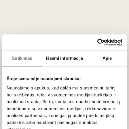
minkšta struktūra.
Aromate dominuoja prinokusių raudonųjų ir juodųjų uogų
natos – vyšnios, gervuogės, slyvos, kurias papildo subtilūs
žibuoklių niuansai.
Vynas švelnus, apvalus ir harmoningas. Taninai minkšti, gerai
integruoti, o vaisiškumas išlieka pagrindine ašimi. Poskonis
vidutinės trukmės, maloniai vaisiškas.
Sutikimas
Išsami informacija
Apie
Vynuogės auginamos San Giorgio Ionico apylinkėse (Taranto
zona), kur šiltas Viduržemio klimatas, derlingi vidutinės
tekstūros dirvožemiai ir jūros vėjai leidžia vynuogėms
Šioje svetainėje naudojami slapukai
pasiekti pilną fenolinę brandą.
Naudojame slapukus, kad galėtume suasmeninti turinį
Fermentacija vykdyta kontroliuojamoje temperatūroje su
bei skelbimus, teikti visuomeninės medijos funkcijas ir
trumpa maceracija, o brandinimas vyksta tik nerūdijančio
analizuoti srautą. Be to, svetainės naudojimo informaciją
plieno talpose. Tai leidžia išlaikyti gryną vaisišką profilį ir
bendriname su visuomeninės medijos, reklamavimo ir
gaivų stilių.
analizės partneriais, kurie gali ją pridėti prie kitos jūsų
pateiktos arba naudojant paslaugas surinktos
Patiekimas