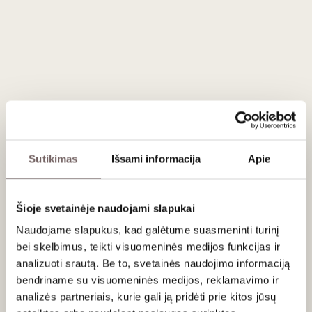
ĮDĖTI Į KREPŠELĮ
Šalis
Vokietija
Regionas
Pfalcas
Vynuogės
Sauvignon Blanc - 100%
Stilius
Kvapnus, vaisiškas, sausas baltasis
Gamintojas
Rudi Rüttger
Talpa
0,75 L
Alk. tūris
12%
Sutikimas
Išsami informacija
Apie
Šioje svetainėje naudojami slapukai
Aprašymas
Naudojame slapukus, kad galėtume suasmeninti turinį
Rudi Rüttger Sauvignon Blanc Tutti Frutti Trocken 2024
-
bei skelbimus, teikti visuomeninės medijos funkcijas ir
žaismingas, bet preciziškas baltasis vynas iš Pfalco regiono,
analizuoti srautą. Be to, svetainės naudojimo informaciją
garsėjančio saulėtu klimatu ir išraiškingais, vaisiškais
bendriname su visuomeninės medijos, reklamavimo ir
„Sauvignon Blanc“ vynais. Vyndarys
Rudi Rüttger
, tęsiantis
analizės partneriais, kurie gali ją pridėti prie kitos jūsų
kelių šimtmečių šeimos vyndarystės tradiciją, šiam vynui