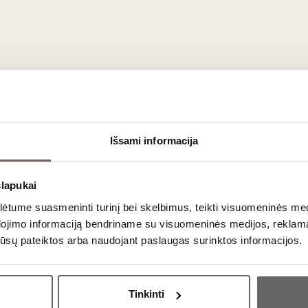
Išsami informacija
slapukai
tume suasmeninti turinį bei skelbimus, teikti visuomeninės medij
dojimo informaciją bendriname su visuomeninės medijos, reklamav
os jūsų pateiktos arba naudojant paslaugas surinktos informacijos.
rutti Trocken 2024
- žaismingas, bet preciziškas baltasis vynas 
Ar jums yra 20 metų?
ignon Blanc“ vynais. Vyndarys
Rudi Rüttger
, tęsiantis kelių šimt
Tinkinti
 neįpareigojančio elegantiškumo.