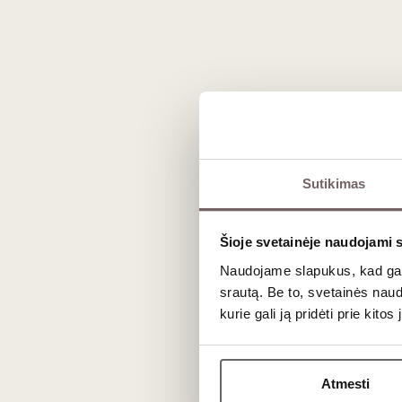
Prekės išvaizda gali skirtis nuo matomos nuotraukoje.
Sutikimas
Šioje svetainėje naudojami 
Naudojame slapukus, kad galė
Aprašymas
srautą. Be to, svetainės nau
kurie gali ją pridėti prie kit
Rudi Rüttger Sauvignon Blanc Tutti F
klimatu ir išraiškingais, vaisiškais „Sauv
Atmesti
vynui suteikia jaunatviškumo, gaivumo ir