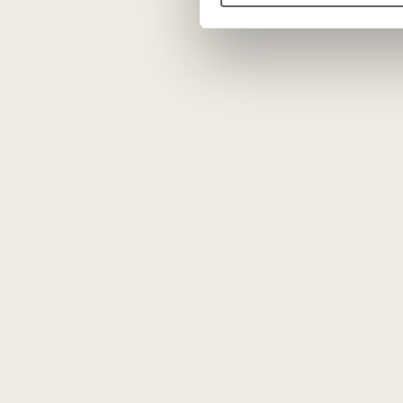
Pavadinimas „Tutti Frutti“ čia atskleidžia 
juntamos žalios paprikos ir citrinžolės na
Burnoje vynas
gaivus ir traškus
, ryškio
švarus, ilgai išliekantis, su lengvu mineral
Pfalco
regiono smėlingas ir kalkingas dir
prinokimo ir gaivumo – tai vienas pagrind
Patiekimas
Patiekti 10-12°C temperatūros prie baltos
sūris
Chevrepaille
arba
Buchette
).