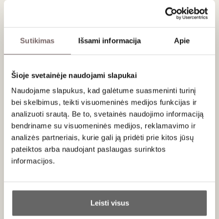
Apie gamintoją
Sutikimas
Išsami informacija
Apie
Šioje svetainėje naudojami slapukai
Teeling
Naudojame slapukus, kad galėtume suasmeninti turinį
Airija
bei skelbimus, teikti visuomeninės medijos funkcijas ir
VISOS GAMINTOJO PREKĖS
analizuoti srautą. Be to, svetainės naudojimo informaciją
bendriname su visuomeninės medijos, reklamavimo ir
analizės partneriais, kurie gali ją pridėti prie kitos jūsų
Teeling‘ų šeimos tikrai nepavadinsi naujokais viskio amate.
pateiktos arba naudojant paslaugas surinktos
Kaip ir nepavyks nuginčyti to, kad jie šiuo metu jau yra palikę
informacijos.
ryškų pėdsaką airiško viskio istorijoje. Šios šeimos naujai
pastatyta viskio distilerija Dubline nė neketina sustoti, bei yra
Ar jums yra 20 metų?
pasiruošusi ir toliau mus visus stebinti. Walter Teeling buvo
pirmasis šeimos atstovas pradėjęs daryti viskį dar 1782
Leisti visus
metais. Anuomet airiškas viskis garsėjo savo kokybe, o
Taip
Ne