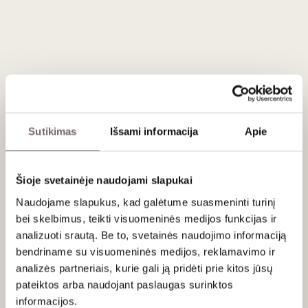
Aprašymas
Prenumeratą sudaro
du vynai per mėnesį
, kurie
pristatomi
kiekvieno mėnesio viduryje
. Jeigu prenumeratą užsakote
po
einamojo mėnesio 15 dienos
, pirmasis siuntinys bus
išsiųstas
kitą mėnesį
.
Mėgaukitės
niekada nesenstančiu
klasikinio stiliaus
vynu.
Sutikimas
Išsami informacija
Apie
„Lašas jūroje“ – tai
rūpestingai atrinkta
prenumerata, skirta
tiems, kas vertina
tradicinį vyno stilių
ir nori visada turėti
kuo pavaišinti draugus bei artimuosius. Kiekvieną mėnesį
Šioje svetainėje naudojami slapukai
pristatome jums
rinkinį su trimis skirtingais vynais
, į kurį
gali patekti
raudonieji
,
baltieji
arba
putojantys
Naudojame slapukus, kad galėtume suasmeninti turinį
vynai
.
Išraiškingi
,
klasikinio stiliaus skoniai
, idealiai
bei skelbimus, teikti visuomeninės medijos funkcijas ir
tinkantys
bet kokiai progai
. Užsisakykite dabar ir
analizuoti srautą. Be to, svetainės naudojimo informaciją
atraskite
vyno klasikos žavesį
. Vynus lydės jau neatsiejama
bendriname su visuomeninės medijos, reklamavimo ir
prenumeratos dalimi tapęs
tekstas
apie vynus,
analizės partneriais, kurie gali ją pridėti prie kitos jūsų
jų
skonius
ir
geriausius derinius su maistu
.
pateiktos arba naudojant paslaugas surinktos
informacijos.