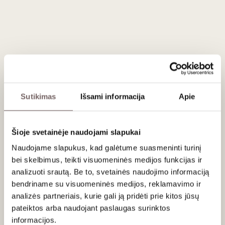
kurios kartu su šviežių
žolelių
ir
dūmo
užuomina sukuria
gilią
ir kompleksinę vyno charakteristiką
.
Vynas kilęs iš
Loibenberg vynuogyno
, esančio
Vachau
regione
, kur
šiltas mikroklimatas
ir
stačių šlaitų
dirvožemio sudėtis
lemia
puikų vynuogių nokumą
.
Loibenberg vynuogynas
garsėja savo
granitiniu
dirvožemiu
, kuris suteikia vynui
išskirtinį minerališką
pobūdį
ir
subtilią, tačiau ryškią rūgštį
.
Sutikimas
Išsami informacija
Apie
Patiekimas
Šioje svetainėje naudojami slapukai
Tiekti 6-8 ° C su keptomis šukutėmis su citrusinių vaisių ir
Naudojame slapukus, kad galėtume suasmeninti turinį
sviesto padažu, aštriu tailandietišku žaliuoju kariu su jūros
bei skelbimus, teikti visuomeninės medijos funkcijas ir
gėrybėmis, kepta kiaulienos nugarine su obuolių ir svarainių
čatniu.
analizuoti srautą. Be to, svetainės naudojimo informaciją
bendriname su visuomeninės medijos, reklamavimo ir
analizės partneriais, kurie gali ją pridėti prie kitos jūsų
Vertinimas
pateiktos arba naudojant paslaugas surinktos
94
James Suckling
informacijos.
/ 100