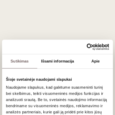
Prancūzija
Sutikimas
Išsami informacija
Apie
3
€
3
€
30
50
Dovanų dėžutė 1
Dovanų dėžutė 1
Šioje svetainėje naudojami slapukai
buteliui auksinės
buteliui bordo spalvos
spalvos
Naudojame slapukus, kad galėtume suasmeninti turinį
Vokietija
Vokietija
bei skelbimus, teikti visuomeninės medijos funkcijas ir
analizuoti srautą. Be to, svetainės naudojimo informaciją
bendriname su visuomeninės medijos, reklamavimo ir
analizės partneriais, kurie gali ją pridėti prie kitos jūsų