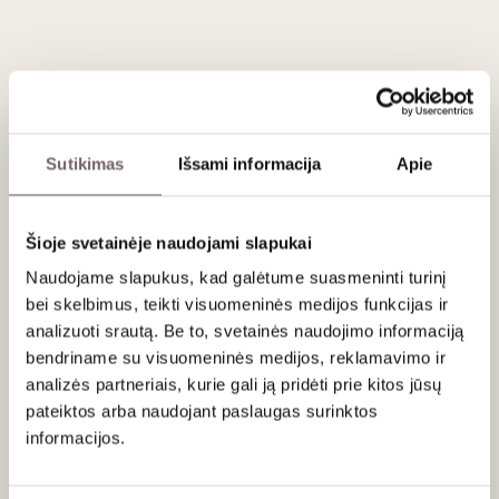
Chardonnay
– 5 mėnesius
terakotinėse amforose
ir
neutraliose ąžuolo statinėse
.
Patiekimas
Tiekti 8-10°C prie Cordon Bleu vištienos, šukučių arba
Sutikimas
Išsami informacija
Apie
minkštesnių ir kremiškų sūrių.
Vertinimas
Šioje svetainėje naudojami slapukai
91
Naudojame slapukus, kad galėtume suasmeninti turinį
Robert Parker
/ 100
bei skelbimus, teikti visuomeninės medijos funkcijas ir
A blend of 67% Sauvignon Blanc, 22%
analizuoti srautą. Be to, svetainės naudojimo informaciją
Chardonnay and 11% Sémillon, the Ashbourne
bendriname su visuomeninės medijos, reklamavimo ir
2023 Hemel-En-Aarde Valley Sandstone wants
analizės partneriais, kurie gali ją pridėti prie kitos jūsų
to be a South African white blend that reflects
pateiktos arba naudojant paslaugas surinktos
marine influences without the Chenin Blanc. This
fragrant expression delivers orchard fruit,
informacijos.
preserved lemon, tropical notes and lasting
mineral sensations. The Sauvignon Blanc is made