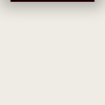
Apie gamintoją
Bodegas José Estévez S.A
Ispanija
VISOS GAMINTOJO PREKĖS
Bodegas José Estévez S.A.
, praminta
Grupo Estévez
, yra
istorinė, šeimos valdoma vynų ir Sherry gamykla, įsikūrusi
Jerez de la Frontera, Ispanijoje.
Trumpa istorija ir vystymasis