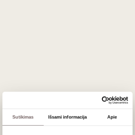
Amontillado ir Oloroso. Oficialiuose taisyklėse apibūdinamas
kaip: "šis vynas privalo turėti Amontillado cheresui būdingus
aromatus ir Oloroso skonines savybes", o trumpai:
Amontillado nosyje ir Oloroso burnoje. Vynas gaminamas
Solera metodu, o vidutinis brandinimo solera sistemoje
laikas: 25 metai.
Išvaizda
: seno aukso spalvos su gintaro krašteliu.
Aromatai
: vidutinio intensyvumo, karamelizuotų vaisių,
saldžių prieskonių, vanilės, apelsino žievelės, lako natos.
Struktūra
: intensyvaus skonio, sausasis. Vidutinio ilgumo
poskonio.
Patiekimas
Tiekti atvėsintą 7-9 °C, kaip aperityvą arba prie alyvuogių,
sūrių migdolų, gaspačio sriubos, sūrių, vytinto kumpio, arba
Sutikimas
Išsami informacija
Apie
netgi su šparagais arba artišokais.